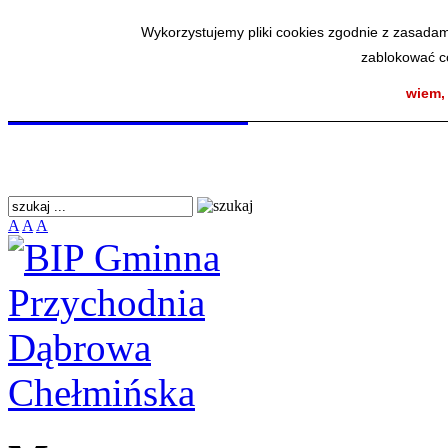
BIP Gminna Przycho
Wykorzystujemy pliki cookies zgodnie z zasadam
zablokować co
Chełmińska
wiem,
A
A
A