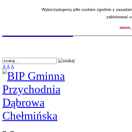
BIP Gminna Przycho
Wykorzystujemy pliki cookies zgodnie z zasadam
zablokować co
Chełmińska
wiem,
A
A
A