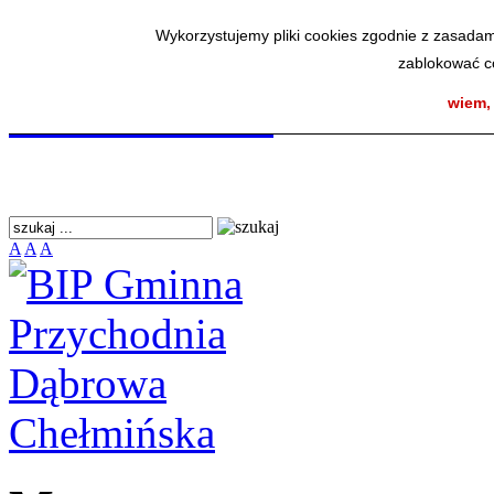
BIP Gminna Przycho
Wykorzystujemy pliki cookies zgodnie z zasadam
zablokować co
Chełmińska
wiem,
A
A
A